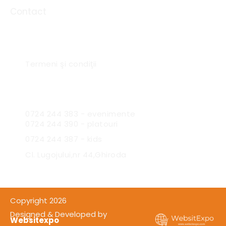
Contact
Link-uri utile
Termeni şi condiţii
Sc Expres Catering SRL
0724 244 383 - evenimente
0724 244 390 - platouri
0724 244 387 - kids
Cl. Lugojului,nr 44,Ghiroda
Copyright 2026
Designed & Developed by
Websitexpo