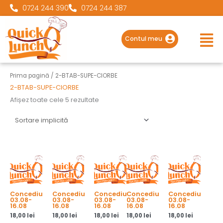
0724 244 390
0724 244 387
Main
Men
Contul meu
Prima pagină
/ 2-BTAB-SUPE-CIORBE
2-BTAB-SUPE-CIORBE
Afișez toate cele 5 rezultate
Concediu
Concediu
Concediu
Concediu
Concediu
03.08-
03.08-
03.08-
03.08-
03.08-
16.08
16.08
16.08
16.08
16.08
18,00
lei
18,00
lei
18,00
lei
18,00
lei
18,00
lei