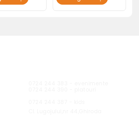
Sc Expres Catering SRL
0724 244 383 - evenimente
0724 244 390 - platouri
0724 244 387 - kids
Cl. Lugojului,nr 44,Ghiroda