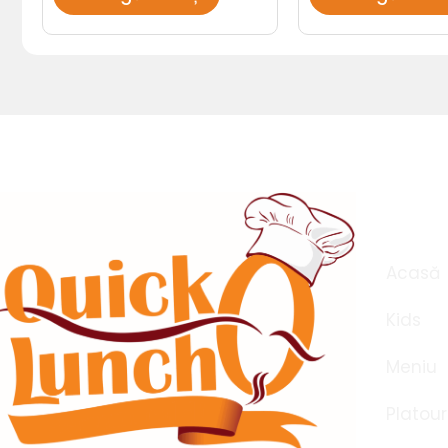
Meni
Acasă
Kids
Meniu
Platour