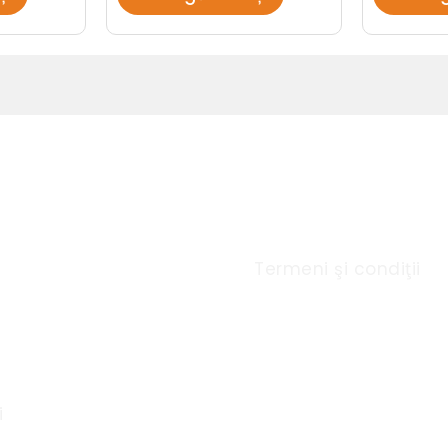
u Rapid
Link-uri utile
Termeni şi condiţii
i