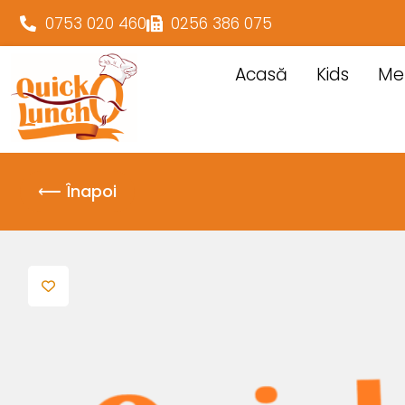
0753 020 460
0256 386 075
Acasă
Kids
Me
⟵ Înapoi