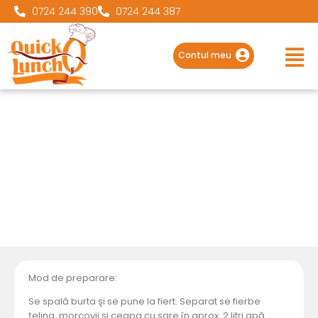
0724 244 390
0724 244 387
Main
Men
Contul meu
Mod de preparare:
Se spală burta şi se pune la fiert. Separat se fierbe
ţelina, morcovii şi ceapa cu sare în aprox. 2 litri apă.