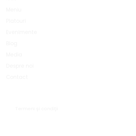
Meniu
Platouri
Evenimente
Blog
Media
Despre noi
Contact
Link-uri utile
Termeni şi condiţii
Sc Expres Catering SRL