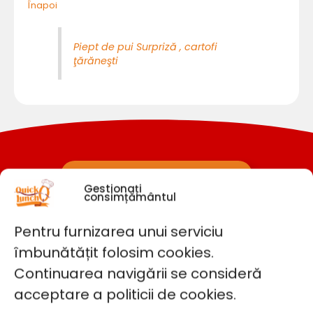
Înapoi
Piept de pui Surpriză , cartofi
ţărăneşti
Înapoi la pagina blogului
Gestionați
consimțământul
Ne
Pentru furnizarea unui serviciu
URMĂTOR
Ștrudel cu vișine
îmbunătățit folosim cookies.
Continuarea navigării se consideră
acceptare a politicii de cookies.