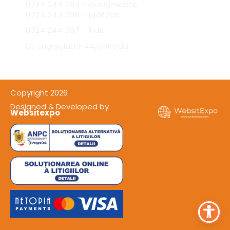
0724 244 383 - evenimente
0724 244 390 - platouri
0724 244 387 - kids
Cl. Lugojului,nr 44,Ghiroda
Copyright 2026
Designed & Developed by
Websitexpo