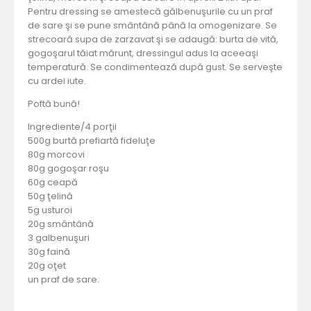
Pentru dressing se amestecă gălbenuşurile cu un praf
de sare şi se pune smântână până la omogenizare. Se
strecoară supa de zarzavat şi se adaugă: burta de vită,
gogoşarul tăiat mărunt, dressingul adus la aceeaşi
temperatură. Se condimentează după gust. Se serveşte
cu ardei iute.
Poftă bună!
Ingrediente/4 porţii
500g burtă prefiartă fideluţe
80g morcovi
80g gogoşar roşu
60g ceapă
50g ţelină
5g usturoi
20g smântână
3 galbenuşuri
30g faină
20g oţet
un praf de sare.