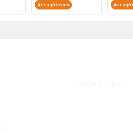
Adaugă în coș
Adaugă î
u Rapid
Link-uri utile
Termeni şi condiţii
i