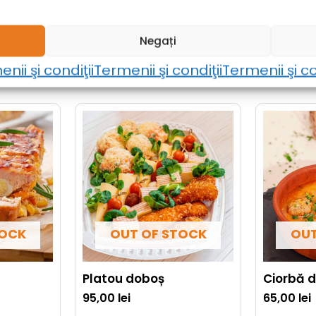
Negați
nii şi condiţii
Termenii şi condiţii
Termenii şi co
TOCK
OUT OF STOCK
OUT
Platou doboș
Ciorbă d
95,00
lei
65,00
lei