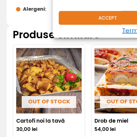
Alergeni:
ACCEPT
Terme
Produse similare
OUT OF STOCK
OUT OF S
Cartofi noi la tavă
Drob de miel
30,00
lei
54,00
lei