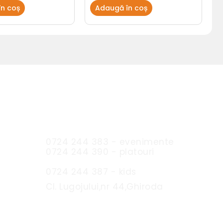
n coș
Adaugă în coș
Sc Expres Catering SRL
0724 244 383 - evenimente
0724 244 390 - platouri
0724 244 387 - kids
Cl. Lugojului,nr 44,Ghiroda