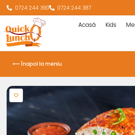
0724 244 390
0724 244 387
Acasă
Kids
Me
⟵ Înapoi la meniu