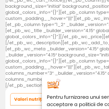
[/et_pb_wc_cart_notice][/et_pb_column][/et
background_size=”initial” background_positio
global_colors_info=”{}”][et_pb_column type=”
custom_padding__hover=”|||”][et_pb_wc_ima
[et_pb_column type=”1_2″ _builder_version=”4
[et_pb_wc_title _builder_version=”4.15″ glob
global_colors_info=”{}”][/et_pb_wc_price][et
[/et_pb_wc_description][et_pb_wc_add_to_ca
[et_pb_wc_meta _builder_version=”4.15″ gl
_builder_version=”4.15″ background_size=”ini
global_colors_info=”{}”][et_pb_column type=”
custom_padding__hover=”|||”][et_pb_wc_tabs _builder_version
columns_number=”3″ _builder_version=”4.15″
columns_number=”3″ _builder_version=”4.15″
[/et_pb_section]
Pentru furnizarea unui se
Valori nutriționale și alergeni
Informați
acceptare a politicii de c