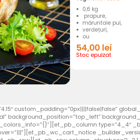
0,6 kg
prapure,
măruntaie pui,
verdețuri,
ou
54,00
lei
Stoc epuizat
”4.15″ custom_padding=”0px||||false|false” globa
tial” background_position=”top_left” background
l_colors_info=”{}”][et_pb_column type=”4_4″ _bu
r=”|||”][et_pb_wc_cart_notice _builder_version