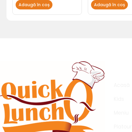
Adaugă în coș
Adaugă în coș
Meni
Acasă
Kids
Meniu
Platour