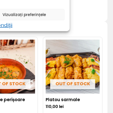
Vizualizați preferințele
ndiţii
 OF STOCK
OUT OF STOCK
e perișoare
Platou sarmale
110,00
lei