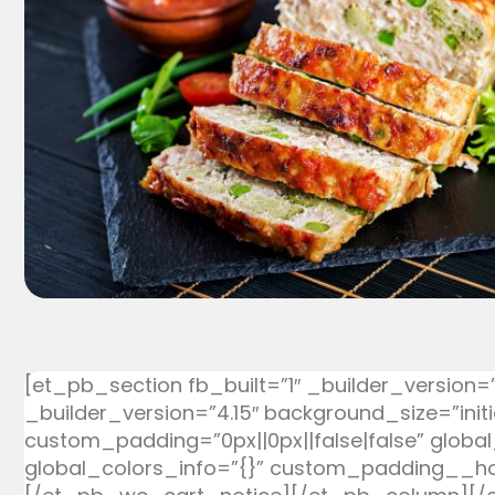
[et_pb_section fb_built=”1″ _builder_version=
_builder_version=”4.15″ background_size=”ini
custom_padding=”0px||0px||false|false” globa
global_colors_info=”{}” custom_padding__hove