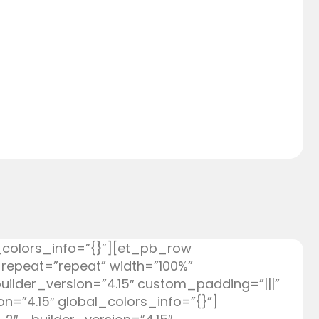
l_colors_info=”{}”][et_pb_row
_repeat=”repeat” width=”100%”
ilder_version=”4.15″ custom_padding=”|||”
=”4.15″ global_colors_info=”{}”]