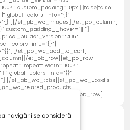
″ _builder_version=”4.15″
100%” custom_padding=”0px||||false|false”
|” global_colors_info=”{}”
o=”{}”][/et_pb_wc_images][/et_pb_column]
{}” custom_padding__hover=”|||”]
price _builder_version=”4.15″
bal_colors_info=”{}”]
o=”{}”][/et_pb_wc_add_to_cart]
pb_column][/et_pb_row][et_pb_row
_repeat=”repeat” width=”100%”
|” global_colors_info=”{}”
ells
et_pb_wc_related_products
products][/et_pb_column][/et_pb_row]
ea navigării se consideră