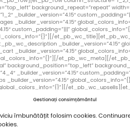
_pb_row][et_pb_row column_structure=”1_2,1_2
n=”top_left” background_repeat=”repeat” width=”
1_2″ _builder_version=”4.15″ custom_padding=”||
ges _builder_version=”4.15″ global_colors_inf
.15″ custom_padding=”|||” global_colors_info=”
al_colors_info=”{}”][/et_pb_wc_title][et_pb_wc_
_pb_wc_description _builder_version=”4.15″ glo
rt _builder_version=”4.15″ global_colors_inf
obal_colors_info=”{}”][/et_pb_wc_meta][/et_
tial” background_position=”top_left” background
4_4″ _builder_version=”4.15″ custom_padding=”||
=”4.15″ global_colors_info=”{}”] [/et_pb_wc_tabs][et_pb_wc_ups
 global_colors_info=”{}”][/et_pb_wc_upsells][
 global_colors_info=”{}”][/et_pb_wc_related_
Gestionați consimțământul
rviciu îmbunătățit folosim cookies. Continuar
i Suplimentare
ookies.