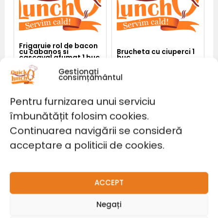
afumat
1
buc
Frigaruie rol de bacon
cu cabanos si
Brucheta cu ciuperci 1
cascaval afumat 1 buc
buc
8,00
lei
5,00
lei
Gestionați
consimțământul
Pentru furnizarea unui serviciu
Adaugă în coș
Adaugă în coș
îmbunătățit folosim cookies.
Continuarea navigării se consideră
Cantitate
Frigaruie
rol
acceptare a politicii de cookies.
de
bacon
cu
pruna
uscata
1
ACCEPT
buc
Negați