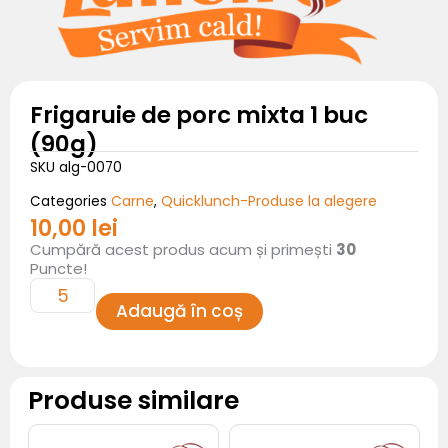
Frigaruie de porc mixta 1 buc
(90g)
SKU
alg-0070
Carne
Quicklunch-Produse la alegere
Categories
,
10,00
lei
Cantitate
Cumpără acest produs acum și primești
30
Frigaruie
de
Puncte!
porc
mixta
1
Adaugă în coș
buc
(90g)
Produse similare
Cantitate
Cantitate
Frigaruie
Paste