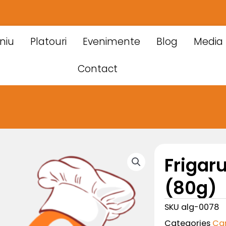
niu
Platouri
Evenimente
Blog
Media
Contact
Frigaru
(80g)
SKU
alg-0078
Categories
Ca