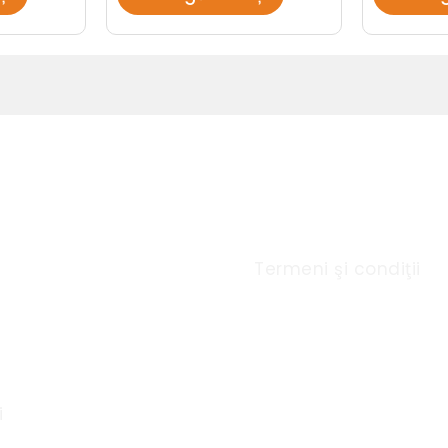
u Rapid
Link-uri utile
Termeni şi condiţii
i