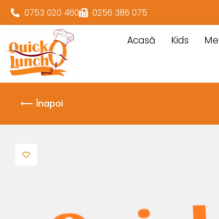
0753 020 460
0256 386 075
Acasă
Kids
Me
⟵ Înapoi