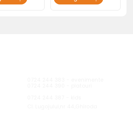
Sc Expres Catering SRL
0724 244 383 - evenimente
0724 244 390 - platouri
0724 244 387 - kids
Cl. Lugojului,nr 44,Ghiroda