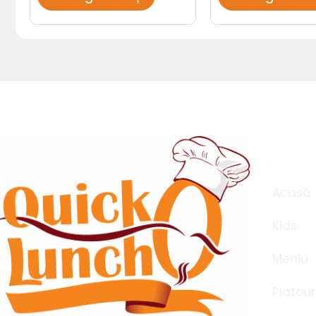
Meni
Acasă
Kids
Meniu
Platour