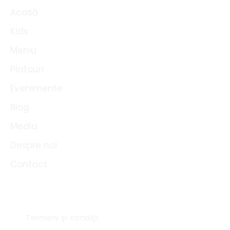
o
e
Acasă
k
Kids
Meniu
Platouri
Evenimente
Blog
Media
Despre noi
Contact
Link-uri utile
Termeni şi condiţii