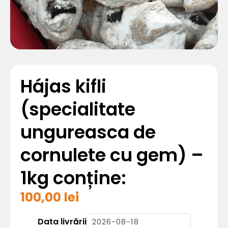
Hájas kifli
(specialitate
ungureasca de
cornulete cu gem) –
1kg conține:
100,00
lei
Cantitate
Hájas
kifli
Data livrării
(specialitate