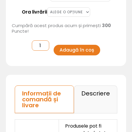
ungureasca
de
cornulete
Ora livrării
cu
gem)
-
1kg
Cumpără acest produs acum și primești
300
Puncte!
Adaugă în coș
Informații de
Descriere
comandă și
livare
Produsele pot fi