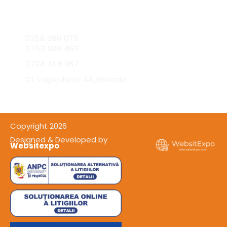
Sc Expres Catering SRL
0256 386 075
0753 020 460
0724 244 387
Cl. Lugojului,nr 44,Ghiroda
Copyright 2026
Designed & Developed by
Websitexpo