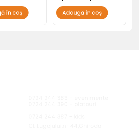
ă în coș
Adaugă în coș
Sc Expres Catering SRL
0724 244 383 - evenimente
0724 244 390 - platouri
0724 244 387 - kids
Cl. Lugojului,nr 44,Ghiroda