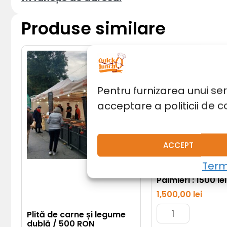
Produse similare
Cantitate
Tobogan
gonflabil
Palmieri
:
Pentru furnizarea unui se
1500
lei
acceptare a politicii de c
/zi
ACCEPT
Terme
Tobogan gonflab
Palmieri : 1500 lei
1,500,00
lei
Plită de carne și legume
dublă / 500 RON