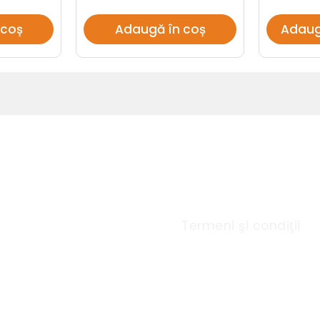
 coș
Adaugă în coș
Adaug
u Rapid
Link-uri utile
Termeni şi condiţii