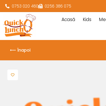
0753 020 460
0256 386 075
Acasă
Kids
Me
⟵ Înapoi