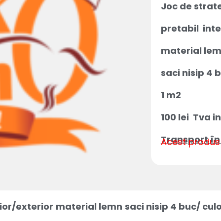
Joc de strate
pretabil inte
material le
saci nisip 4 
1 m2
100 lei Tva i
Transport în
Acest produs 
ior/exterior
material lemn
saci nisip 4 buc/ cul