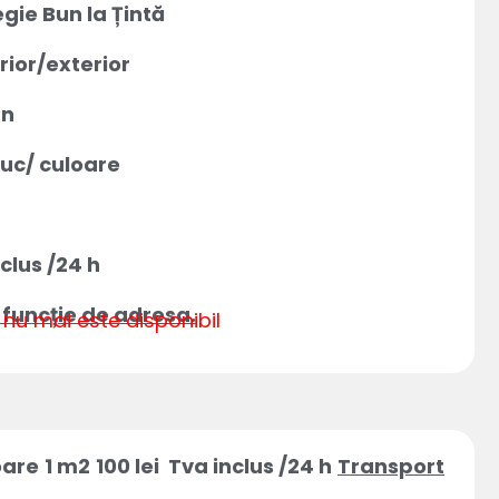
gie Bun la Țintă
rior/exterior
mn
buc/ culoare
nclus /24 h
 funcție de adresa.
nu mai este disponibil
oare
1 m2
100 lei Tva inclus /24 h
Transport