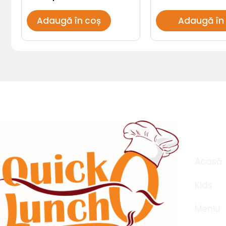
Adaugă în coș
Adaugă în
Meni
Acasă
Kids
Meniu