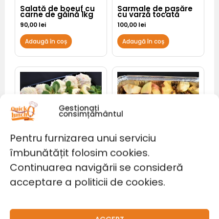
Salată de boeuf cu
Sarmale de pasăre
carne de găină 1kg
cu varză tocată
90,00
lei
100,00
lei
Adaugă în coș
Adaugă în coș
Gestionați
consimțământul
Pentru furnizarea unui serviciu
OUT OF STOCK
OUT OF STOCK
îmbunătățit folosim cookies.
Mere coapte cu
Continuarea navigării se consideră
stafide și
Platou Vegetarian
scorțișoară (500g)
acceptare a politicii de cookies.
115,00
lei
12,00
lei
Adaugă în coș
Adaugă în coș