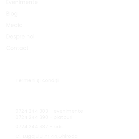
Evenimente
Blog
Media
Despre noi
Contact
Link-uri utile
Termeni şi condiţii
Sc Expres Catering SRL
0724 244 383 - evenimente
0724 244 390 - platouri
0724 244 387 - kids
Cl. Lugojului,nr 44,Ghiroda