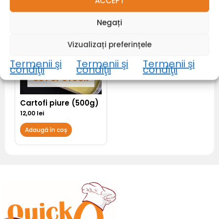
ACCEPT
Negați
Vizualizați preferințele
Termenii şi
Termenii şi
Termenii şi
condiţii
condiţii
condiţii
OUT OF STOCK
Cartofi piure (500g)
12,00
lei
Adaugă în coș