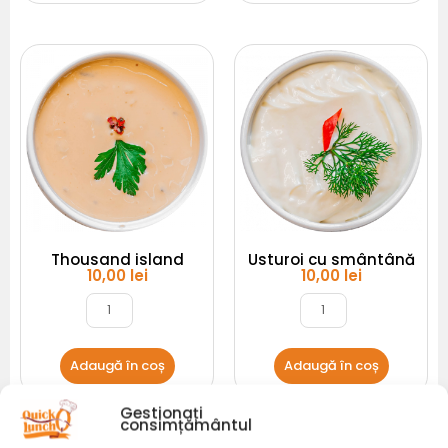
Cantitate
Cantitate
Thousand
Usturoi
island
cu
smântână
Thousand island
Usturoi cu smântână
10,00
lei
10,00
lei
Adaugă în coș
Adaugă în coș
Gestionați
Garnituri
consimțământul