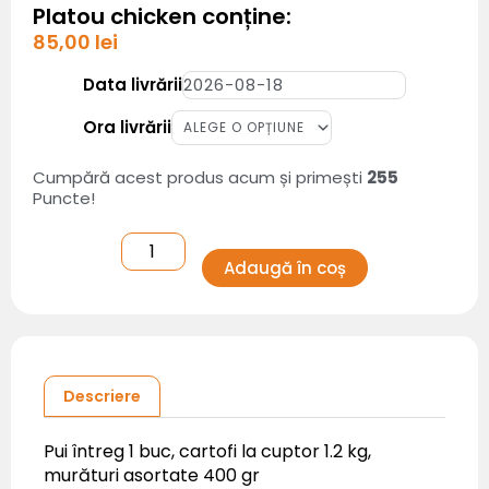
Platou chicken conține:
85,00
lei
Cantitate
Platou
chicken
Data livrării
Ora livrării
Cumpără acest produs acum și primești
255
Puncte!
Adaugă în coș
Descriere
Pui întreg 1 buc, cartofi la cuptor 1.2 kg,
murături asortate 400 gr