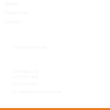
Media
Despre noi
Contact
Link-uri utile
Termeni şi condiţii
Sc Expres Catering SRL
0256 386 075
0753 020 460
0724 244 387
Cl. Lugojului,nr 44,Ghiroda