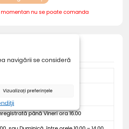
s momentan nu se poate comanda
ea navigării se consideră
Vizualizați preferințele
ndiţii
registrată până Vineri ora 16.00
, sau Duminică, între orele 10.00 – 14.00.