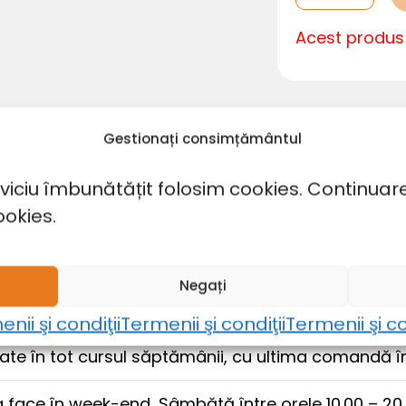
Acest produ
Gestionați consimțământul
Descriere
rviciu îmbunătățit folosim cookies. Continuar
ookies.
Negați
nii şi condiţii
Termenii şi condiţii
Termenii şi co
te în tot cursul săptămânii, cu ultima comandă în
 face în week-end, Sâmbătă între orele 10.00 – 20.00