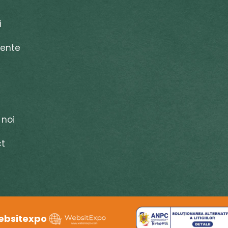
i
ente
 noi
t
ebsitexpo