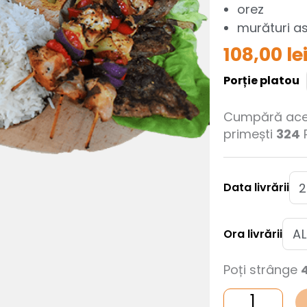
orez
murături a
108,00
le
Cantitate
Porție platou
Platou
fără
gluten
Cumpără ace
primești
324
Data livrării
Ora livrării
Poți strânge