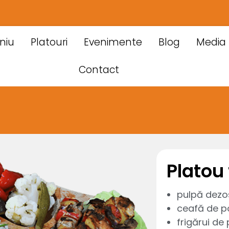
niu
Platouri
Evenimente
Blog
Media
Contact
Platou 
pulpă dezos
ceafă de po
frigărui de