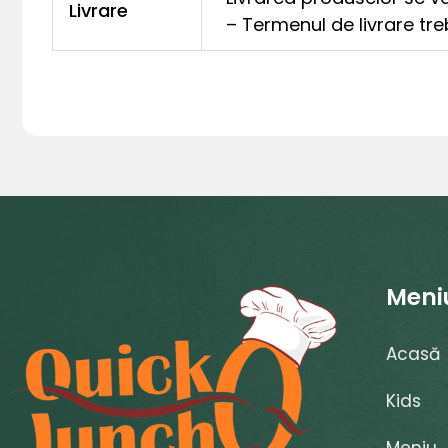
Livrare
– Termenul de livrare tre
Meni
Acasă
Kids
Meniu