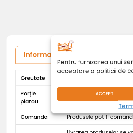
Informații de comandă și livare
Pentru furnizarea unui se
acceptare a politicii de c
Greutate
2300 g
Porție
ACCEPT
4 persoane, 6 persoane
platou
Terme
Comanda
Produsele pot fi comanda
Livrarea produselor se va