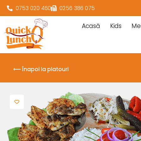
0753 020 460
0256 386 075
Acasă
Kids
Me
⟵ Înapoi la platouri