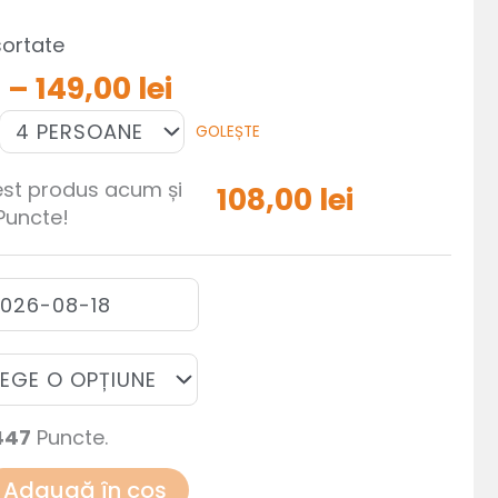
sortate
Interval
i
–
149,00
lei
de
prețuri:
GOLEȘTE
108,00 lei
până
la
st produs acum și
108,00
lei
149,00 lei
Puncte!
447
Puncte.
Adaugă în coș