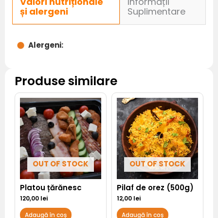
Valori nutriționale
Informații
și alergeni
Suplimentare
Alergeni:
Produse similare
OUT OF STOCK
OUT OF STOCK
Platou țărănesc
Pilaf de orez (500g)
120,00
lei
12,00
lei
Adaugă în coș
Adaugă în coș