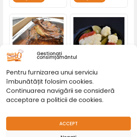
Gestionați
consimțământul
OUT OF STOCK
OUT OF STOCK
Pentru furnizarea unui serviciu
Murături asortate
Platou cotlet (1,4kg)
(0.5 kg)
îmbunătățit folosim cookies.
135,00
lei
20,00
lei
Continuarea navigării se consideră
Adaugă în coș
Adaugă în coș
acceptare a politicii de cookies.
ACCEPT