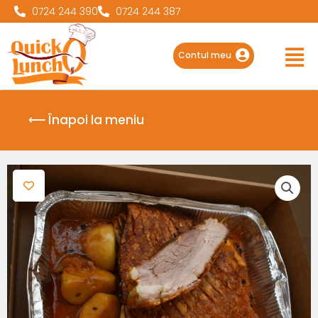
0724 244 390
0724 244 387
Main
Men
Contul meu
⟵ Înapoi la meniu