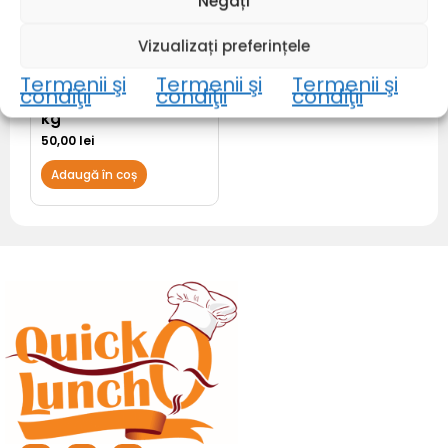
Negați
Vizualizați preferințele
OUT OF STOCK
Termenii şi
Termenii şi
Termenii şi
condiţii
condiţii
condiţii
Salată de vinete 0.5
kg
50,00
lei
Adaugă în coș