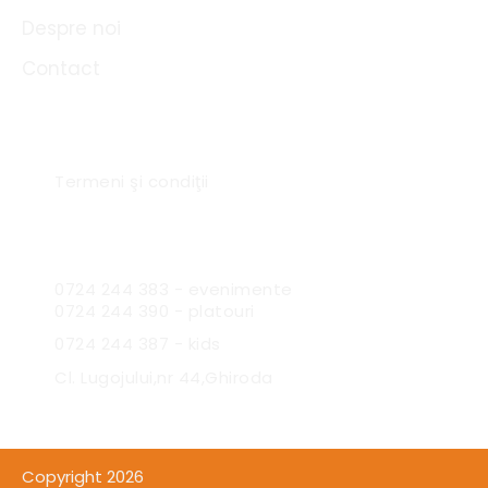
Despre noi
Contact
Link-uri utile
Termeni şi condiţii
Sc Expres Catering SRL
0724 244 383 - evenimente
0724 244 390 - platouri
0724 244 387 - kids
Cl. Lugojului,nr 44,Ghiroda
Copyright 2026