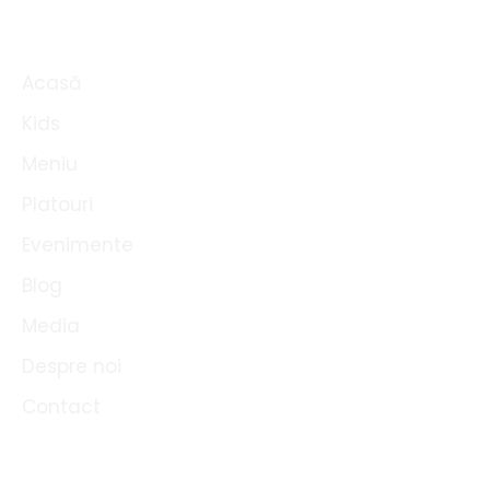
k
e
t
a
Meniu Rapid
b
u
m
o
b
o
e
Acasă
k
Kids
Meniu
Platouri
Evenimente
Blog
Media
Despre noi
Contact
Link-uri utile