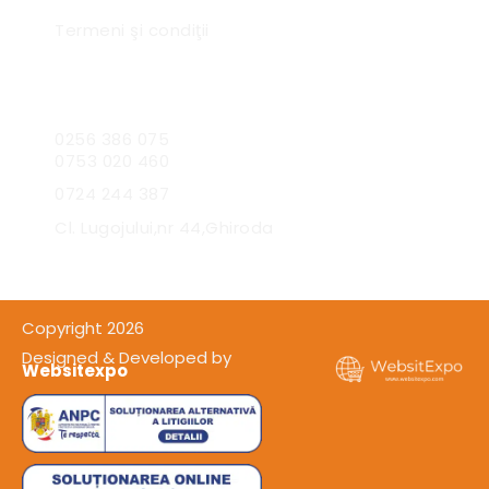
Termeni şi condiţii
Sc Expres Catering SRL
0256 386 075
0753 020 460
0724 244 387
Cl. Lugojului,nr 44,Ghiroda
Copyright 2026
Designed & Developed by
Websitexpo