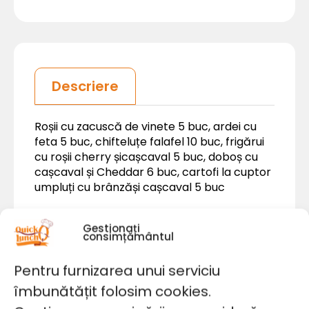
Descriere
Roșii cu zacuscă de vinete 5 buc, ardei cu
feta 5 buc, chifteluțe falafel 10 buc, frigărui
cu roșii cherry șicașcaval 5 buc, doboș cu
cașcaval și Cheddar 6 buc, cartofi la cuptor
umpluți cu brânzăși cașcaval 5 buc
Valori nutriționale 100g:
Gestionați
consimțământul
proteine 12, glucide 2, lipide 7, zahar 1%,sare
2%, fibre 1, kcal 121, alg. lactoză , gluten, soia,
Pentru furnizarea unui serviciu
ou.
îmbunătățit folosim cookies.