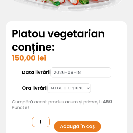
Platou vegetarian
conține:
150,00
lei
Cantitate
Platou
vegetarian
Data livrării
Ora livrării
Cumpără acest produs acum și primești
450
Puncte!
Adaugă în coș