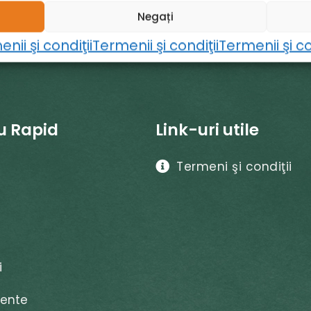
Negați
nii şi condiţii
Termenii şi condiţii
Termenii şi co
u Rapid
Link-uri utile
Termeni şi condiţii
i
ente