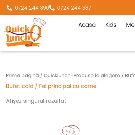
0724 244 390
0724 244 387
Acasă
Kids
Me
Prima pagină
/
Quicklunch-Produse la alegere
/ Bufe
Bufet cald / Fel principal cu carne
Afișez singurul rezultat
Cantitate
Paste
carbonara