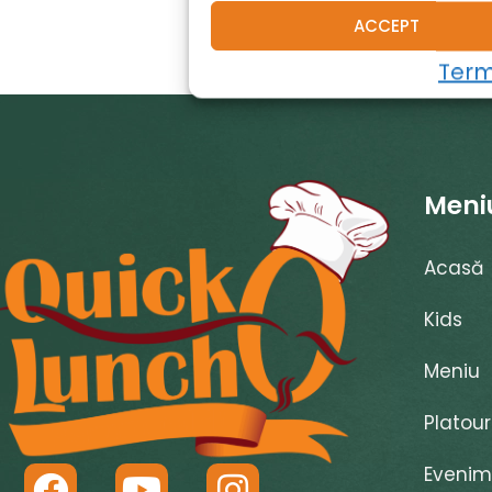
ACCEPT
Terme
Meni
Acasă
Kids
Meniu
Platour
F
Y
I
Evenim