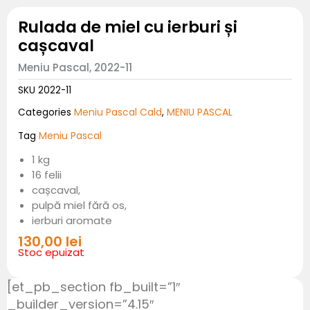
Rulada de miel cu ierburi și
cașcaval
Meniu Pascal, 2022-11
SKU
2022-11
Meniu Pascal Cald
MENIU PASCAL
Categories
,
Meniu Pascal
Tag
1 kg
16 felii
cașcaval,
pulpă miel fără os,
ierburi aromate
130,00
lei
Stoc epuizat
[et_pb_section fb_built=”1″
_builder_version=”4.15″