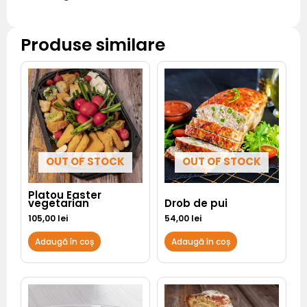
Produse similare
OUT OF STOCK
OUT OF STOCK
Platou Easter
vegetarian
Drob de pui
105,00
lei
54,00
lei
Adaugă în coș
Adaugă în coș