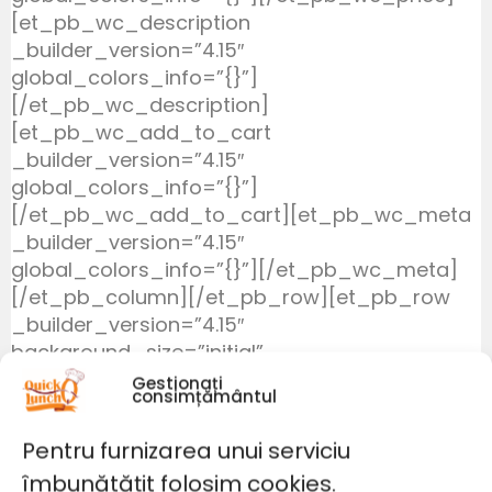
[et_pb_wc_description
_builder_version=”4.15″
global_colors_info=”{}”]
[/et_pb_wc_description]
[et_pb_wc_add_to_cart
_builder_version=”4.15″
global_colors_info=”{}”]
[/et_pb_wc_add_to_cart][et_pb_wc_meta
_builder_version=”4.15″
global_colors_info=”{}”][/et_pb_wc_meta]
[/et_pb_column][/et_pb_row][et_pb_row
_builder_version=”4.15″
background_size=”initial”
background_position=”top_left”
Gestionați
consimțământul
background_repeat=”repeat” width=”100%”
global_colors_info=”{}”][et_pb_column
Pentru furnizarea unui serviciu
type=”4_4″ _builder_version=”4.15″
îmbunătățit folosim cookies.
custom_padding=”|||” global_colors_info=”{}”