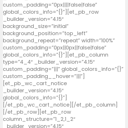
custom_padding=”0px||||false|false”
global_colors_info=”{}”][et_pb_row
_builder_version=”4.15″
background_size=”initial”
background_position=”top_left”
background_repeat=”repeat” width=”100%”
custom_padding=”0px||0px||false|false”
global_colors_info=”{}”][et_pb_column
type=”4_4″ _builder_version=”4.15″
custom_padding=”|||” global_colors_info=”{}”
custom_padding__hover=”|||”]
[et_pb_wc_cart_notice
_builder_version=”4.15″
global_colors_info=”{}”]
[/et_pb_wc_cart_notice][/et_pb_column]
[/et_pb_row][et_pb_row
column_structure=”1_2,1_2″
_builder_version=”4.15″