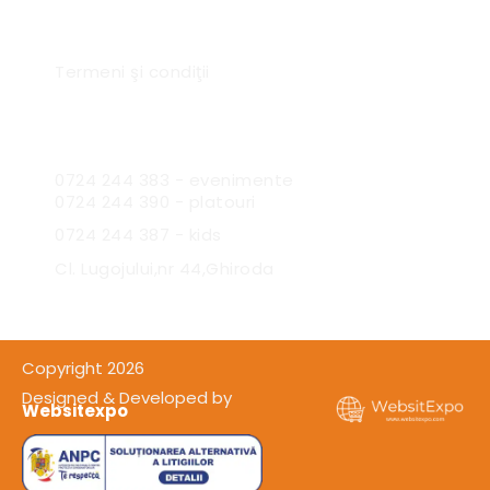
Link-uri utile
Termeni şi condiţii
Sc Expres Catering SRL
0724 244 383 - evenimente
0724 244 390 - platouri
0724 244 387 - kids
Cl. Lugojului,nr 44,Ghiroda
Copyright 2026
Designed & Developed by
Websitexpo