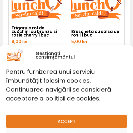
cherry
1
buc
Frigaruie rol de
zucchini cu branza si
Bruscheta cu salsa de
rosie cherry 1 buc
rosii 1 buc
8,00
lei
5,00
lei
Gestionați
consimțământul
Adaugă în coș
Adaugă în coș
Pentru furnizarea unui serviciu
îmbunătățit folosim cookies.
Cantitate
Patrat
cu
Continuarea navigării se consideră
bacon
,
acceptare a politicii de cookies.
crema
de
branza
si
ceapa
caramelizata
1
ACCEPT
buc