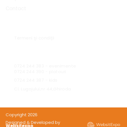
Contact
Link-uri utile
Termeni şi condiţii
Sc Expres Catering SRL
0724 244 383 - evenimente
0724 244 390 - platouri
0724 244 387 - kids
Cl. Lugojului,nr 44,Ghiroda
Copyright 2026
Designed & Developed by
Websitexpo