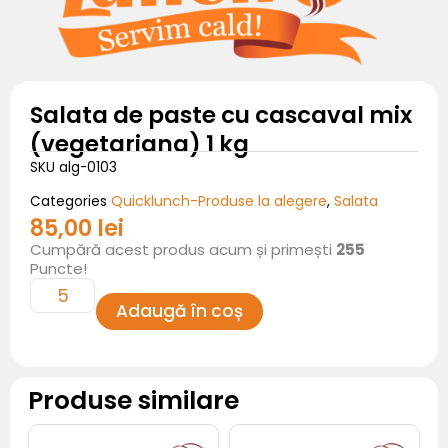
Salata de paste cu cascaval mix
(vegetariana) 1 kg
SKU
alg-0103
Quicklunch-Produse la alegere
Salata
Categories
,
85,00
lei
Cantitate
Cumpără acest produs acum și primești
255
Salata
de
Puncte!
paste
cu
cascaval
Adaugă în coș
mix
(vegetariana)
1
kg
Produse similare
Cantitate
Cantitate
Frigaruie
Bruscheta