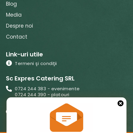
Blog
Media
Despre noi
Contact
Link-uri utile
Termeni şi condiţii
Sc Expres Catering SRL
0724 244 383 - evenimente
0724 244 390 - platouri
0724 244 387 - kids
Cl. Lugojului,nr 44,Ghiroda