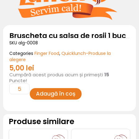
Bruscheta cu salsa de rosii 1 buc
SKU
alg-0008
Finger Food
Quicklunch-Produse la
Categories
,
alegere
5,00
lei
Cantitate
Cumpără acest produs acum și primești
15
Bruscheta
cu
Puncte!
salsa
de
rosii
Adaugă în coș
1
buc
Produse similare
Cantitate
Cantitate
Frigaruie
Frigaruie
rol
rol