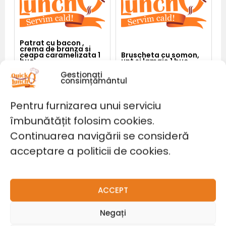
ceapa
caramelizata
1
buc
Patrat cu bacon ,
crema de branza si
ceapa caramelizata 1
Bruscheta cu somon,
buc
unt si lamaie 1 buc
10,00
lei
8,00
lei
Gestionați
consimțământul
Pentru furnizarea unui serviciu
Adaugă în coș
Adaugă în coș
îmbunătățit folosim cookies.
Continuarea navigării se consideră
Cantitate
Bruscheta
cu
acceptare a politicii de cookies.
piept
de
pui
1
buc
ACCEPT
Negați