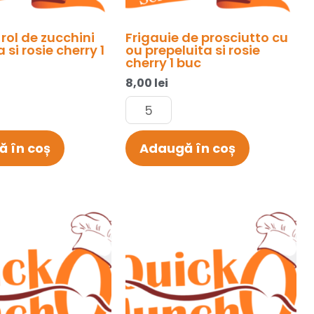
 rol de zucchini
Frigauie de prosciutto cu
 si rosie cherry 1
ou prepeluita si rosie
cherry 1 buc
8,00
lei
 în coș
Adaugă în coș
Cantitate
Mini
morcov
inabusit
1
buc