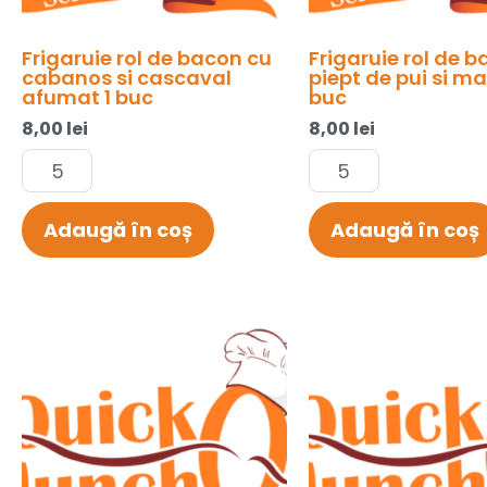
buc
Frigaruie rol de bacon cu
Frigaruie rol de 
cabanos si cascaval
piept de pui si ma
afumat 1 buc
buc
8,00
lei
8,00
lei
Adaugă în coș
Adaugă în coș
Cantitate
Cantitate
Gujon
Gujon
de
din
pui
cotlet
1
1
buc
buc