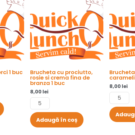
cu
cu
prociutto,
vita,
rosie
ceapa
si
carameli
crema
1
fina
buc
de
branza
1
buc
rci 1 buc
Brucheta cu prociutto,
Brucheta
rosie si crema fina de
carameli
branza 1 buc
8,00
lei
8,00
lei
Adaugă
Adaugă în coș