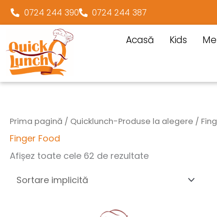
0724 244 390
0724 244 387
Acasă
Kids
Me
Prima pagină
/
Quicklunch-Produse la alegere
/ Fin
Finger Food
Afișez toate cele 62 de rezultate
Cantitate
Cantitate
Barcuta
Brucheta