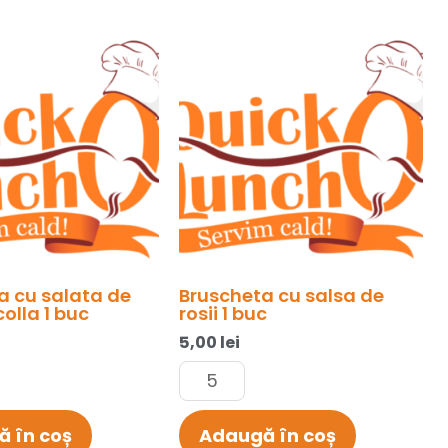
Cantitate
a
Bruscheta
cu
salsa
de
rosii
1
buc
a cu salata de
Bruscheta cu salsa de
colla 1 buc
rosii 1 buc
5,00
lei
 în coș
Adaugă în coș