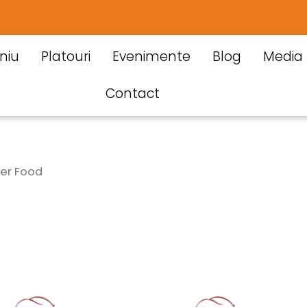
niu
Platouri
Evenimente
Blog
Media
Contact
ger Food
Cantitate
Cantitate
Brucheta
Brucheta