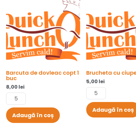
de
cu
dovleac
ciuperci
copt
1
1
buc
buc
Barcuta de dovleac copt 1
Brucheta cu ciupe
buc
5,00
lei
8,00
lei
Adaugă în coș
Adaugă în coș