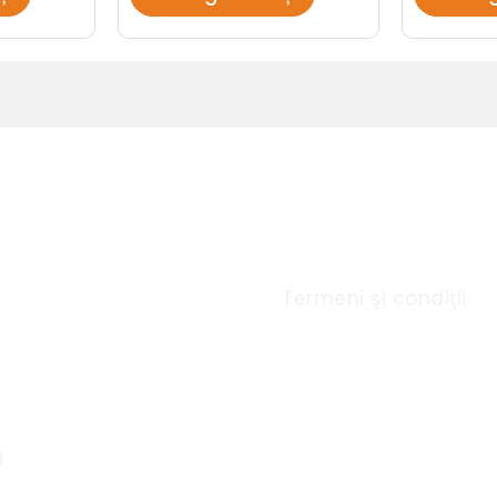
u Rapid
Link-uri utile
Termeni şi condiţii
i