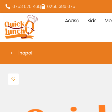
0753 020 460
0256 386 075
Acasă
Kids
Me
⟵ Înapoi