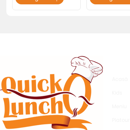
Meni
Acasă
Kids
Meniu
Platour