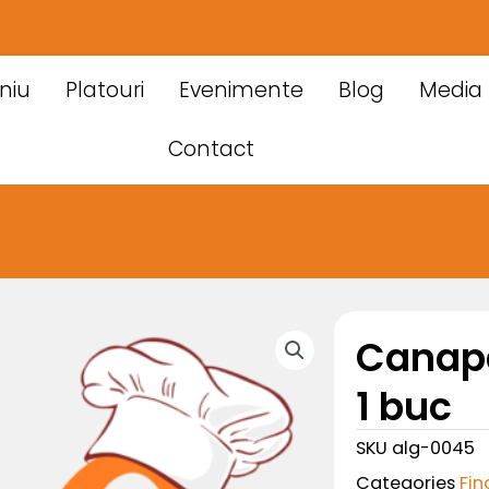
niu
Platouri
Evenimente
Blog
Media
Contact
Canapa
1 buc
SKU
alg-0045
Categories
Fin