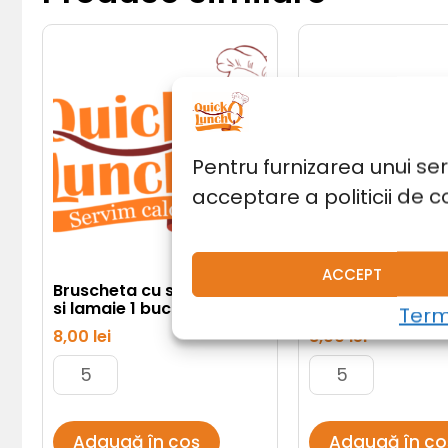
Cantitate
Cantitate
Bruscheta
Prosciutto
cu
crudo
somon,
pe
unt
grisina
si
cu
lamaie
parmezan
1
1
Pentru furnizarea unui se
buc
buc
acceptare a politicii de c
ACCEPT
Bruscheta cu somon, unt
Prosciutto crudo
si lamaie 1 buc
grisina cu parme
Terme
8,00
lei
8,00
lei
Adaugă în coș
Adaugă în co