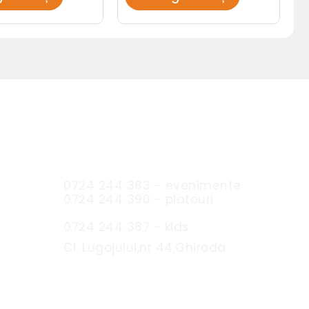
Sc Expres Catering SRL
0724 244 383 - evenimente
0724 244 390 - platouri
0724 244 387 - kids
Cl. Lugojului,nr 44,Ghiroda