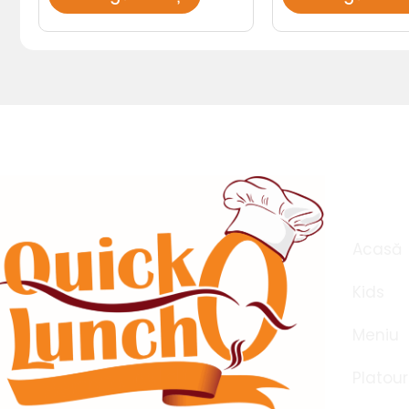
Meni
Acasă
Kids
Meniu
Platour