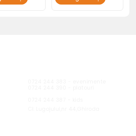
Sc Expres Catering SRL
0724 244 383 - evenimente
0724 244 390 - platouri
0724 244 387 - kids
Cl. Lugojului,nr 44,Ghiroda