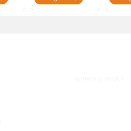
u Rapid
Link-uri utile
Termeni şi condiţii
i