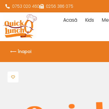
0753 020 460
0256 386 075
Acasă
Kids
Me
⟵ Înapoi