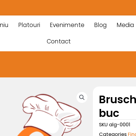
niu
Platouri
Evenimente
Blog
Media
Contact
Brusche
buc
SKU
alg-0001
Categories
Fin