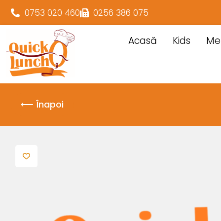
0753 020 460
0256 386 075
Acasă
Kids
Me
⟵ Înapoi