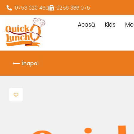
0753 020 460
0256 386 075
Acasă
Kids
Me
⟵ Înapoi