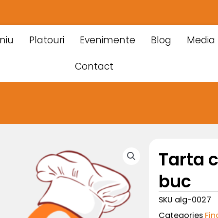
niu
Platouri
Evenimente
Blog
Media
Contact
Tarta c
buc
SKU
alg-0027
Categories
Fin