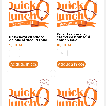
de
crema
oua
de
si
branza
rucolla
si
1
somon
buc
1buc
Patrat cu secara,
Bruscheta cu salata
crema de branza si
de oua si rucolla 1 buc
somon 1buc
5,00
lei
10,00
lei
Adaugă în coș
Adaugă în coș
Cantitate
Cantitate
Bruscheta
Frigaruie
cu
cu
somon,
rosie
unt
cherry,
si
mozzarella
lamaie
biluta
1
1
buc
buc