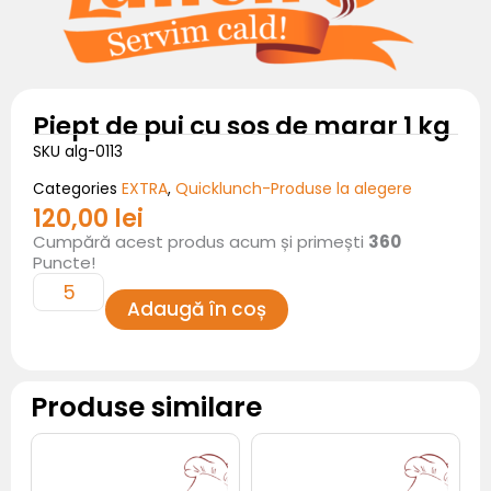
Piept de pui cu sos de marar 1 kg
SKU
alg-0113
EXTRA
Quicklunch-Produse la alegere
Categories
,
120,00
lei
Cantitate
Cumpără acest produs acum și primești
360
Piept
de
Puncte!
pui
cu
sos
Adaugă în coș
de
marar
1
kg
Produse similare
Cantitate
Cantitate
Bruscheta
Patrat
cu
cu
salata
secara,