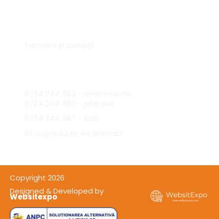
Link-uri utile
Termeni şi condiţii
Sc Expres Catering SRL
0724 244 383 - evenimente
0724 244 390 - platouri
0724 244 387 - kids
Cl. Lugojului,nr 44,Ghiroda
Copyright 2026
Designed & Developed by
Websitexpo