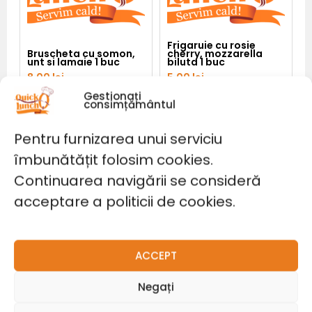
Frigaruie cu rosie
Bruscheta cu somon,
cherry, mozzarella
unt si lamaie 1 buc
biluta 1 buc
8,00
lei
5,00
lei
Gestionați
consimțământul
Adaugă în coș
Adaugă în coș
Pentru furnizarea unui serviciu
îmbunătățit folosim cookies.
Cantitate
Prosciutto
Continuarea navigării se consideră
crudo
pe
acceptare a politicii de cookies.
grisina
cu
parmezan
1
buc
ACCEPT
Negați
Prosciutto crudo pe
grisina cu parmezan 1