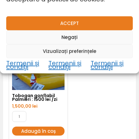
Inchiriere Pufuri de
grădină | Bean Bag / 30
RON
Adaugă în coș
Adaugă în coș
ACCEPT
Cantitate
Negați
Tobogan
gonflabil
Palmieri
:
Vizualizați preferințele
1500
lei
/zi
Termenii şi
Termenii şi
Termenii şi
condiţii
condiţii
condiţii
Tobogan gonflabil
Palmieri : 1500 lei /zi
1,500,00
lei
Adaugă în coș