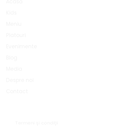
Acasă
k
Kids
Meniu
Platouri
Evenimente
Blog
Media
Despre noi
Contact
Link-uri utile
Termeni şi condiţii