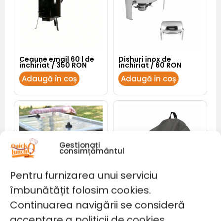
Ceaune email 60 l de
Dishuri inox de
inchiriat / 350 RON
inchiriat / 60 RON
Adaugă în coș
Adaugă în coș
Cantitate
Masă
Air
hokey
MDF
:
500
lei/zi
Gestionați
consimțământul
Pentru furnizarea unui serviciu
îmbunătățit folosim cookies.
Masă Air hokey MDF :
Continuarea navigării se consideră
500 lei/zi
500,00
lei
acceptare a politicii de cookies.