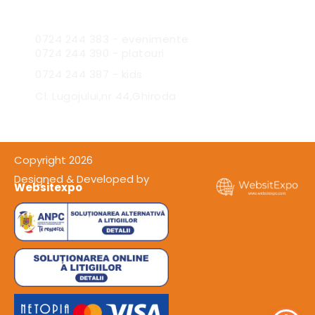
Sc Expres Catering SRL
0724 244 383 - evenimente
0724 244 390 - platouri
0724 244 387 - kids
Cl. Lugojului,nr 44,Ghiroda
Copyright 2026
Designed & Developed by
Websitexpo