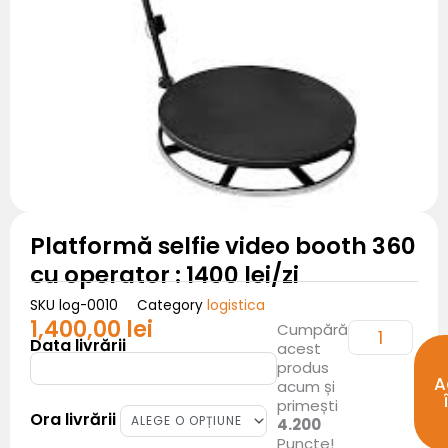
Platformă selfie video booth 360
cu operator : 1400 lei/zi
logistica
SKU
log-0010
Category
1,400,00
lei
Cantitate
Cumpără
Platformă
Data livrării
acest
selfie
video
produs
booth
A
360
acum și
cu
primești
operator
Ora livrării
:
4.200
1400
Puncte!
lei/zi