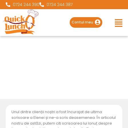
0724 244 390
0724 244 387
Main
Men
Contul meu
Creați un restaurant
acasă…
Unul dintre clienții noștri a fost încurajat de ultima
scrisoare a Elenei și ne-a scris deasemenea. În articolul
nostru de astăzi, putem citi scrisoarea lui Ionuț despre