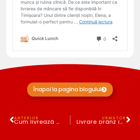
Înapoi la pagina blogului
Prev
Ne
ANTERIOR
URMĂTOR
Cum livrează Quick Lunch la domiciliu în Timișoara?
Livrare prânz în siguranță la Timișoara!