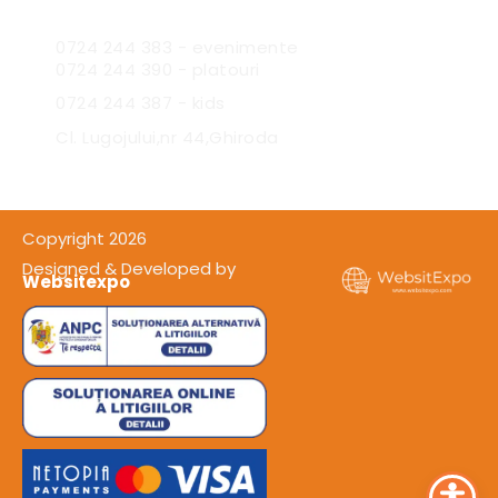
0724 244 383 - evenimente
0724 244 390 - platouri
0724 244 387 - kids
Cl. Lugojului,nr 44,Ghiroda
Copyright 2026
Designed & Developed by
Websitexpo