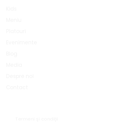
k
Kids
Meniu
Platouri
Evenimente
Blog
Media
Despre noi
Contact
Link-uri utile
Termeni şi condiţii
Sc Expres Catering SRL