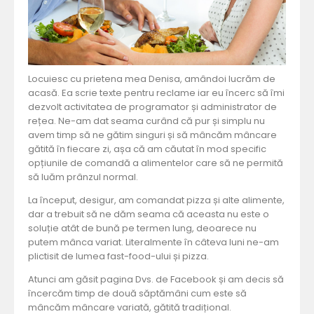
Locuiesc cu prietena mea Denisa, amândoi lucrăm de
acasă. Ea scrie texte pentru reclame iar eu încerc să îmi
dezvolt activitatea de programator și administrator de
rețea. Ne-am dat seama curând că pur și simplu nu
avem timp să ne gătim singuri și să mâncăm mâncare
gătită în fiecare zi, așa că am căutat în mod specific
opțiunile de comandă a alimentelor care să ne permită
să luăm prânzul normal.
La început, desigur, am comandat pizza și alte alimente,
dar a trebuit să ne dăm seama că aceasta nu este o
soluție atât de bună pe termen lung, deoarece nu
putem mânca variat. Literalmente în câteva luni ne-am
plictisit de lumea fast-food-ului și pizza.
Atunci am găsit pagina Dvs. de Facebook și am decis să
încercăm timp de două săptămâni cum este să
mâncăm mâncare variată, gătită tradițional.