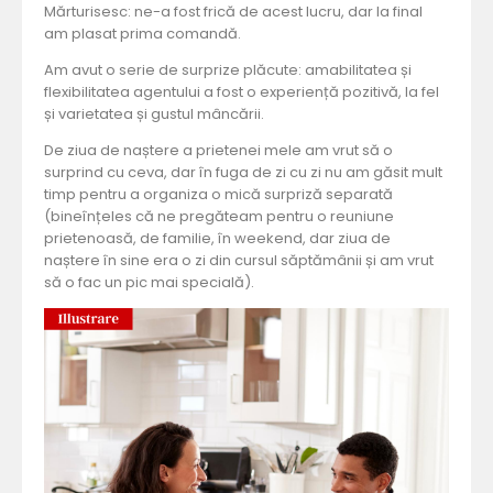
Mărturisesc: ne-a fost frică de acest lucru, dar la final
am plasat prima comandă.
Am avut o serie de surprize plăcute: amabilitatea și
flexibilitatea agentului a fost o experiență pozitivă, la fel
și varietatea și gustul mâncării.
De ziua de naștere a prietenei mele am vrut să o
surprind cu ceva, dar în fuga de zi cu zi nu am găsit mult
timp pentru a organiza o mică surpriză separată
(bineînțeles că ne pregăteam pentru o reuniune
prietenoasă, de familie, în weekend, dar ziua de
naștere în sine era o zi din cursul săptămânii și am vrut
să o fac un pic mai specială).