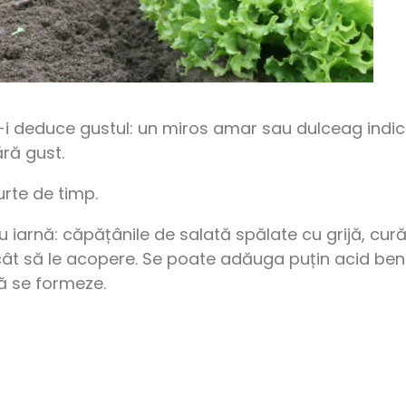
u a-i deduce gustul: un miros amar sau dulceag ind
ără gust.
rte de timp.
tru iarnă: căpățânile de salată spălate cu grijă, cu
ât să le acopere. Se poate adăuga puțin acid benz
ă se formeze.