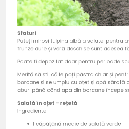
Sfaturi
Puteți mirosi tulpina albă a salatei pentr
frunze dure și verzi deschise sunt adesea f
Poate fi depozitat doar pentru perioade scu
Merită să știi că le poți păstra chiar și pen
borcane și se umplu cu oțet și apă sărată c
aburi până când apa din borcane începe s
Salată în oțet – rețetă
Ingrediente
1 căpățână medie de salată verde