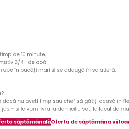
timp de 10 minute.
ativ 3/4 l de apă.
 rupe în bucăți mari și se adaugă în salatieră.
ă?
 dacă nu aveți timp sau chef să gătiți acasă în fie
jos – și le vom livra la domiciliu sau la locul de m
ferta săptămânală
Oferta de săptămâna viitoa