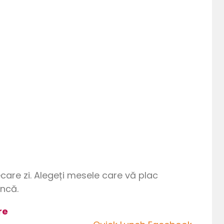
care zi. Alegeți mesele care vă plac
uncă.
re