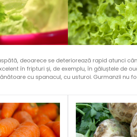
roaspătă, deoarece se deteriorează rapid atunci c
excelent în fripturi și, de exemplu, în găluștele de 
nătoare cu spanacul, cu usturoi. Gurmanzii nu folo