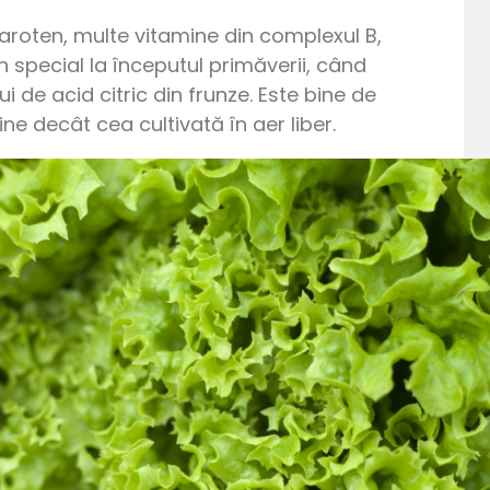
aroten, multe vitamine din complexul B,
n special la începutul primăverii, când
 de acid citric din frunze. Este bine de
ne decât cea cultivată în aer liber.