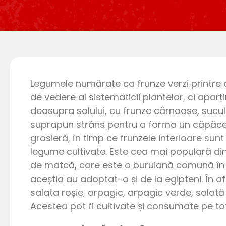
Legumele numărate ca frunze verzi printre 
de vedere al sistematicii plantelor, ci apar
deasupra solului, cu frunze cărnoase, sucul
suprapun strâns pentru a forma un căpăcel 
grosieră, în timp ce frunzele interioare su
legume cultivate. Este cea mai populară di
de matcă, care este o buruiană comună în z
aceștia au adoptat-o și de la egipteni. În af
salata roșie, arpagic, arpagic verde, salată 
Acestea pot fi cultivate și consumate pe tot