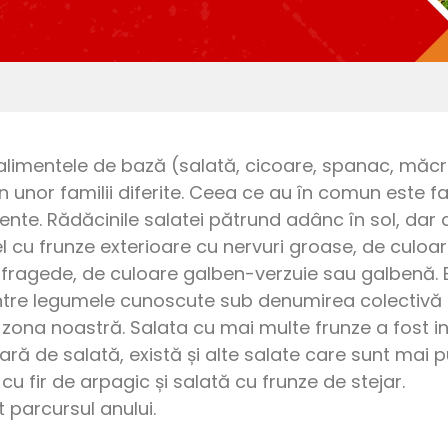
alimentele de bază (salată, cicoare, spanac, măcri
țin unor familii diferite. Ceea ce au în comun este
ente. Rădăcinile salatei pătrund adânc în sol, dar
cu frunze exterioare cu nervuri groase, de culoare
nt fragede, de culoare galben-verzuie sau galbenă. 
ntre legumele cunoscute sub denumirea colectivă de
ona noastră. Salata cu mai multe frunze a fost in
ară de salată, există și alte salate care sunt mai 
cu fir de arpagic și salată cu frunze de stejar.
 parcursul anului.