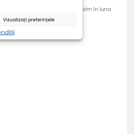
n martie până în iunie, cu un maxim în luna
Vizualizați preferințele
ndiţii