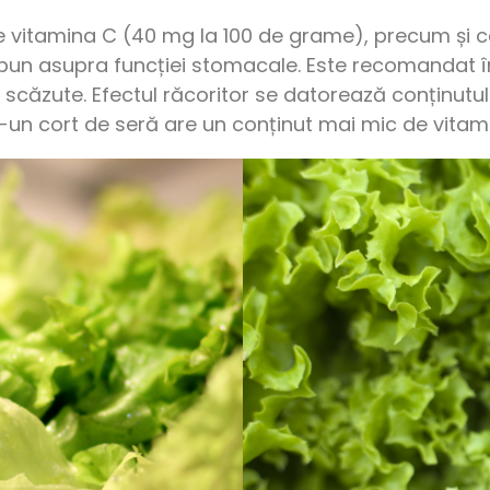
e vitamina C (40 mg la 100 de grame), precum și c
t bun asupra funcției stomacale. Este recomandat î
scăzute. Efectul răcoritor se datorează conținutului
tr-un cort de seră are un conținut mai mic de vitami