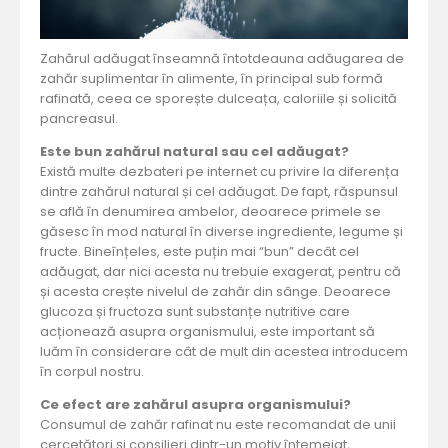
Zahărul adăugat înseamnă întotdeauna adăugarea de
zahăr suplimentar în alimente, în principal sub formă
rafinată, ceea ce sporește dulceața, caloriile și solicită
pancreasul.
Este bun zahărul natural sau cel adăugat?
Există multe dezbateri pe internet cu privire la diferența
dintre zahărul natural și cel adăugat. De fapt, răspunsul
se află în denumirea ambelor, deoarece primele se
găsesc în mod natural în diverse ingrediente, legume și
fructe. Bineînțeles, este puțin mai “bun” decât cel
adăugat, dar nici acesta nu trebuie exagerat, pentru că
și acesta crește nivelul de zahăr din sânge. Deoarece
glucoza și fructoza sunt substanțe nutritive care
acționează asupra organismului, este important să
luăm în considerare cât de mult din acestea introducem
în corpul nostru.
Ce efect are zahărul asupra organismului?
Consumul de zahăr rafinat nu este recomandat de unii
cercetători și consilieri dintr-un motiv întemeiat,