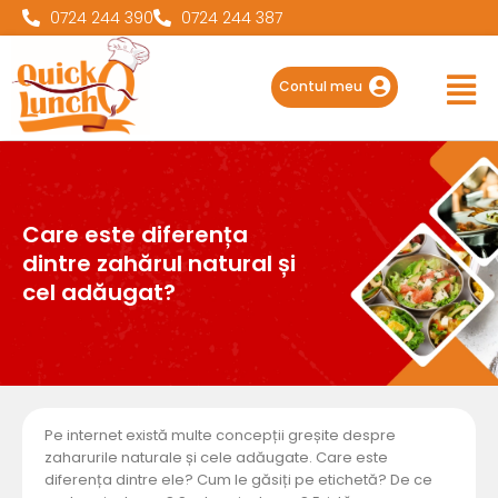
0724 244 390
0724 244 387
Main
Men
Contul meu
Care este diferența
dintre zahărul natural și
cel adăugat?
Pe internet există multe concepții greșite despre
zaharurile naturale și cele adăugate. Care este
diferența dintre ele? Cum le găsiți pe etichetă? De ce