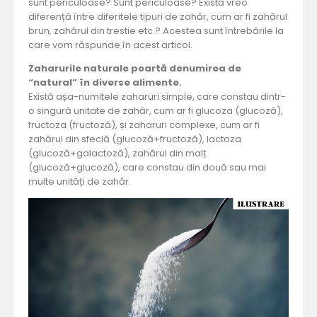
sunt periculoase? Sunt periculoase? Există vreo
diferență între diferitele tipuri de zahăr, cum ar fi zahărul
brun, zahărul din trestie etc.? Acestea sunt întrebările la
care vom răspunde în acest articol.
Zaharurile naturale poartă denumirea de
“natural” în diverse alimente.
Există așa-numitele zaharuri simple, care constau dintr-
o singură unitate de zahăr, cum ar fi glucoza (glucoză),
fructoza (fructoză), și zaharuri complexe, cum ar fi
zahărul din sfeclă (glucoză+fructoză), lactoza
(glucoză+galactoză), zahărul din malț
(glucoză+glucoză), care constau din două sau mai
multe unități de zahăr.