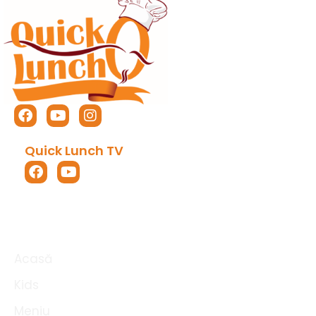
Îndulcitorii artificiali sunt îndulcitori produși pe cale
sintetică și nu apar în mod natural sub această formă.
Acestea sunt mai rele decât zaharurile, deoarece gustul
dulce declanșează producția de insulină în același
mod, dar nu există zahăr care să facă treaba. Prin
urmare, scade și mai mult nivelul de zahăr din sânge,
provocând foamea. Acesta este motivul pentru care, de
exemplu, după ce bem băuturi răcoritoare îndulcite,
dorim să continuăm să mâncăm.
Efectul lor de îngrășare a fost dovedit într-un studiu
amplu realizat în SUA pe 80.000 de femei. Aceștia au
constatat că, în medie, utilizatorii de îndulcitori au avut
rate mai mari de creștere în greutate decât utilizatorii
de zahăr. Acest lucru se explică prin efectul de stimulare
a poftei de mâncare al îndulcitorilor.
Zahăr – apropo
În bucătăria Quick Lunch, acordăm o atenție deosebită
proporțiilor corecte, în ceea ce privește aromele și
sănătatea. Folosim ingrediente proaspete, certificate,
pregătite și livrate cu cea mai mare atenție la igienă.
Comandați prânzul de la noi pentru locul de muncă sau