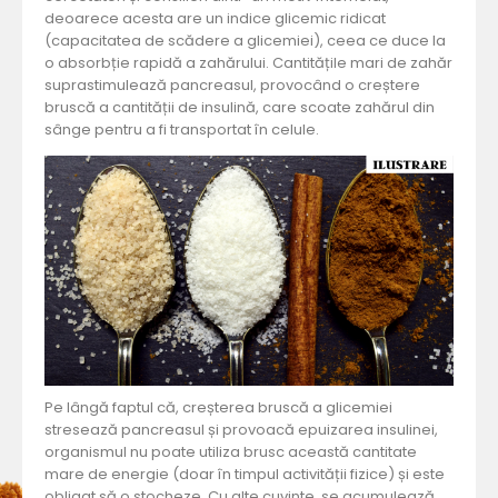
deoarece acesta are un indice glicemic ridicat
(capacitatea de scădere a glicemiei), ceea ce duce la
o absorbție rapidă a zahărului. Cantitățile mari de zahăr
suprastimulează pancreasul, provocând o creștere
bruscă a cantității de insulină, care scoate zahărul din
sânge pentru a fi transportat în celule.
Pe lângă faptul că, creșterea bruscă a glicemiei
stresează pancreasul și provoacă epuizarea insulinei,
organismul nu poate utiliza brusc această cantitate
mare de energie (doar în timpul activității fizice) și este
obligat să o stocheze. Cu alte cuvinte, se acumulează