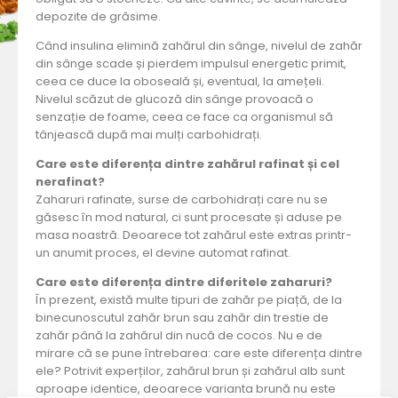
depozite de grăsime.
Când insulina elimină zahărul din sânge, nivelul de zahăr
din sânge scade și pierdem impulsul energetic primit,
ceea ce duce la oboseală și, eventual, la amețeli.
Nivelul scăzut de glucoză din sânge provoacă o
senzație de foame, ceea ce face ca organismul să
tânjească după mai mulți carbohidrați.
Care este diferența dintre zahărul rafinat și cel
nerafinat?
Zaharuri rafinate, surse de carbohidrați care nu se
găsesc în mod natural, ci sunt procesate și aduse pe
masa noastră. Deoarece tot zahărul este extras printr-
un anumit proces, el devine automat rafinat.
Care este diferența dintre diferitele zaharuri?
În prezent, există multe tipuri de zahăr pe piață, de la
binecunoscutul zahăr brun sau zahăr din trestie de
zahăr până la zahărul din nucă de cocos. Nu e de
mirare că se pune întrebarea: care este diferența dintre
ele? Potrivit experților, zahărul brun și zahărul alb sunt
aproape identice, deoarece varianta brună nu este