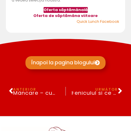
Eterna întrebare: zahăr sau îndulcitor?